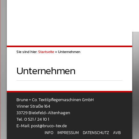
Sie sind hier:
Startseite
»
Unternehmen
Unternehmen
Brune + Co. Textilpflegemaschinen GmbH
Vinner Straße 164
33729 Bielefeld-Altenhagen
Tel.: 0 521 / 24 10 1
E-Mail:
post@bruco-tex.de
INFO
IMPRESSUM
DATENSCHUTZ
AVB